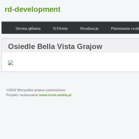
rd-development
.
Strona główna
O Firmie
Realizacje
Planowane reali
Osiedle Bella Vista Grajow
©2012 Wszystkie prawa zastrzeżone.
Projekt i wykonanie
www.icom.media.pl